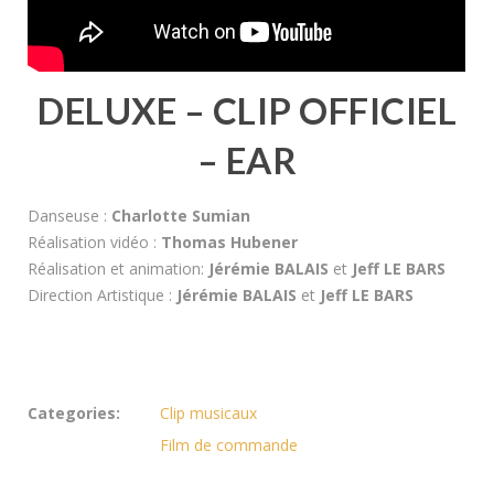
DELUXE – CLIP OFFICIEL
– EAR
Danseuse :
Charlotte Sumian
Réalisation vidéo :
Thomas Hubener
Réalisation et animation:
Jérémie BALAIS
et
Jeff LE BARS
Direction Artistique :
Jérémie BALAIS
et
Jeff LE BARS
Categories:
Clip musicaux
Film de commande